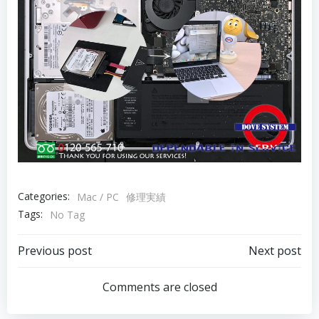
Categories:
Mac / PC
修理実績
Tags:
No Tag
Post
Post
Previous post
Next post
navigation
navigation
Comments are closed