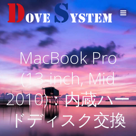
コ
ン
テ
ン
ツ
へ
ス
MacBook Pro
キ
ッ
プ
(13-inch, Mid
2010)：内蔵ハー
ドディスク交換