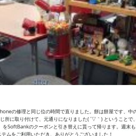
Phoneの修理と同じ位の時間で直りました。餅は餅屋です、中の
ートを同じ所に取り付けて、元通りになりました( ´▽｀) という
をSoftBankのクーポンと引き替えに貰って帰ります。週末
ステムをご利用いただき、ありがとうございました！