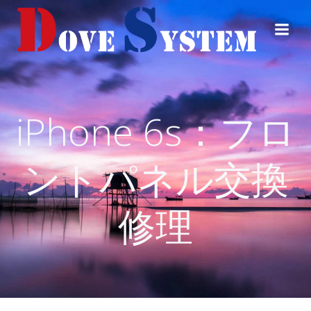
コ
ン
テ
ン
ツ
へ
ス
iPhone 6s：フロ
キ
ッ
プ
ントパネル交換
修理