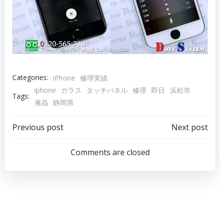
Categories:
iPhone
修理実績
iphone
ガラス
タッチパネル
修理
即日
浜松市
Tags:
液晶
静岡県
Post
Post
Previous post
Next post
navigation
navigation
Comments are closed