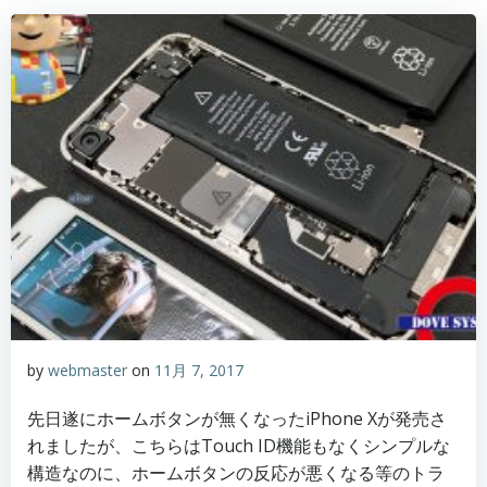
by
webmaster
on
11月 7, 2017
先日遂にホームボタンが無くなったiPhone Xが発売さ
れましたが、こちらはTouch ID機能もなくシンプルな
構造なのに、ホームボタンの反応が悪くなる等のトラ