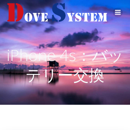
コ
ン
テ
ン
ツ
へ
ス
iPhone 4s：バッ
キ
ッ
プ
テリー交換