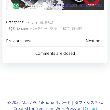
Categories:
iPhone
修理実績
Tags:
iphone
バッテリー
交換
浜松市
静岡県
Post
Post
Previous post
Next post
navigation
navigation
Comments are closed
© 2026 Mac / PC / iPhone サポート｜ダブ・システム.
Created for free using WordPress and
Colibri