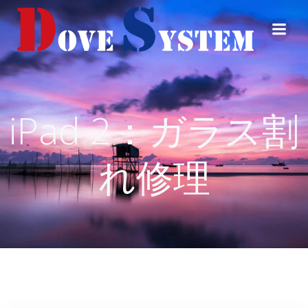
コ
ン
テ
ン
ツ
へ
ス
iPad 2：ガラス割
キ
ッ
プ
れ修理