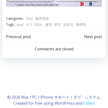
Categories:
iPad
修理実績
Tags:
ipad
ガラス割れ
修理
即日
浜松市
静岡県
Post
Post
Previous post
Next post
navigation
navigation
Comments are closed
© 2026 Mac / PC / iPhone サポート｜ダブ・システム.
Created for free using WordPress and
Colibri