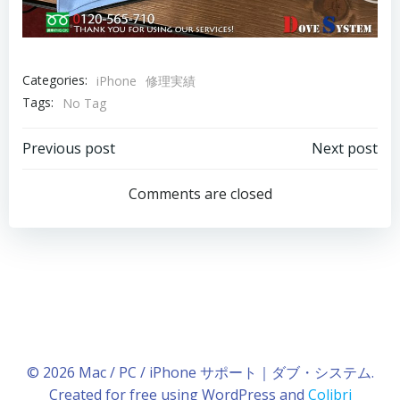
Categories:
iPhone
修理実績
Tags:
No Tag
Post
Post
Previous post
Next post
navigation
navigation
Comments are closed
© 2026 Mac / PC / iPhone サポート｜ダブ・システム.
Created for free using WordPress and
Colibri