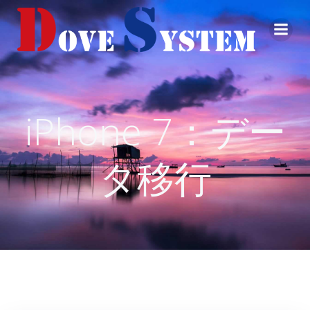
コ
ン
テ
ン
ツ
へ
ス
iPhone 7：デー
キ
ッ
プ
タ移行