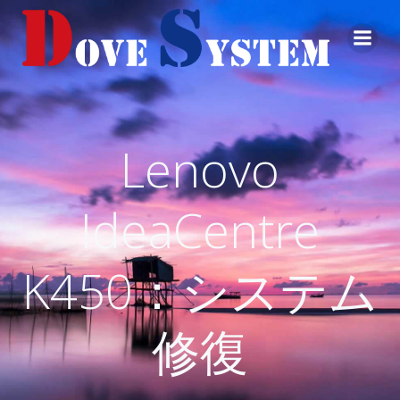
コ
ン
テ
ン
ツ
へ
ス
Lenovo
キ
ッ
プ
IdeaCentre
K450：システム
修復