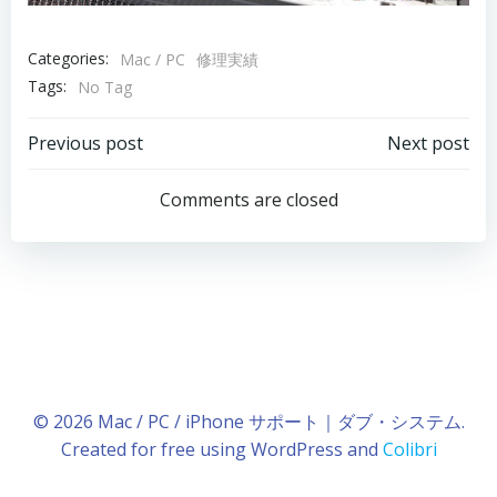
Categories:
Mac / PC
修理実績
Tags:
No Tag
Post
Post
Previous post
Next post
navigation
navigation
Comments are closed
© 2026 Mac / PC / iPhone サポート｜ダブ・システム.
Created for free using WordPress and
Colibri