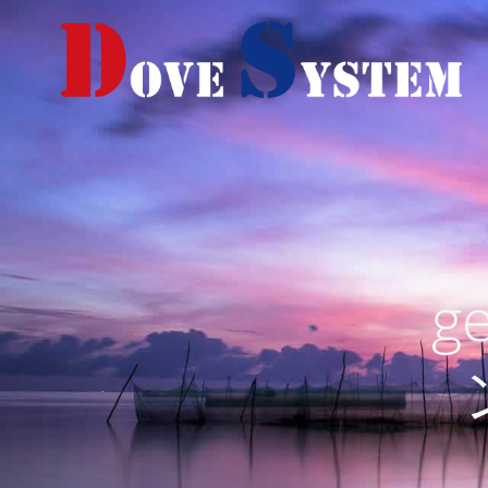
コ
ン
テ
ン
ツ
へ
ス
キ
ッ
プ
g