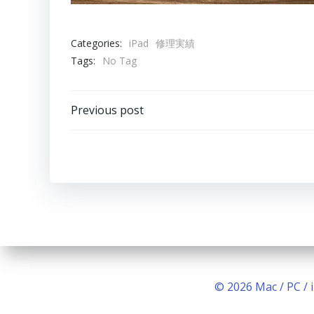
Categories:
iPad
修理実績
Tags:
No Tag
Post
Previous post
navigation
© 2026 Mac / PC