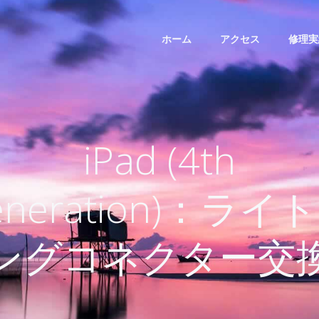
ホーム
アクセス
修理実
iPad (4th
eneration)：ライ
ングコネクター交