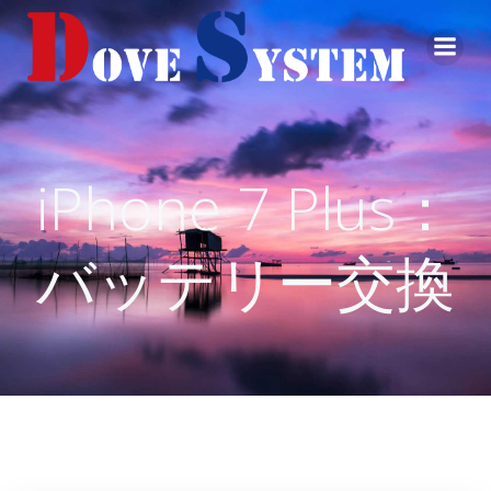
コ
ン
テ
ン
ツ
へ
ス
iPhone 7 Plus：
キ
ッ
プ
バッテリー交換