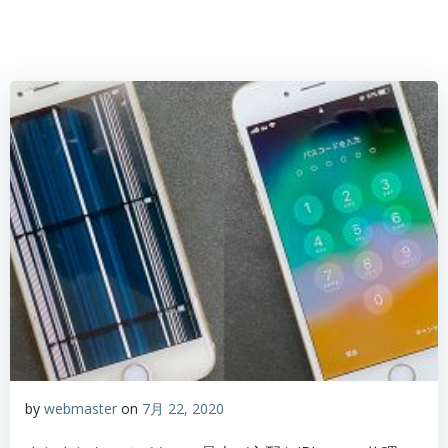
by
webmaster
on
7月 22, 2020