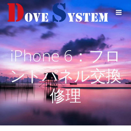
コ
ン
テ
ン
ツ
へ
ス
iPhone 6：フロ
キ
ッ
プ
ントパネル交換
修理