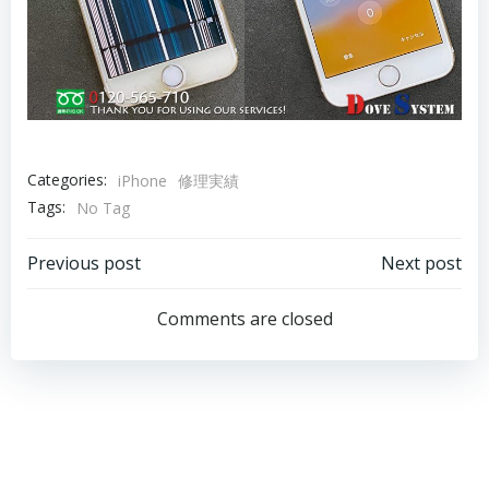
Categories:
iPhone
修理実績
Tags:
No Tag
Post
Post
Previous post
Next post
navigation
navigation
Comments are closed