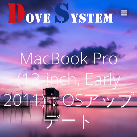
コ
ン
テ
ン
ツ
へ
ス
MacBook Pro
キ
ッ
プ
(13-inch, Early
2011)：OSアップ
デート