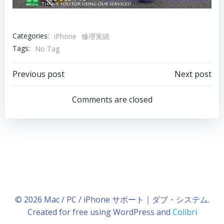
Categories:
iPhone
修理実績
Tags:
No Tag
Post
Post
Previous post
Next post
navigation
navigation
Comments are closed
© 2026 Mac / PC / iPhone サポート｜ダブ・システム.
Created for free using WordPress and
Colibri