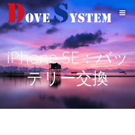
コ
ン
テ
ン
ツ
へ
ス
iPhone SE：バッ
キ
ッ
プ
テリー交換