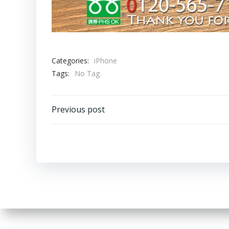
Categories:
iPhone
Tags:
No Tag
Post
Previous post
navigation