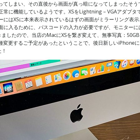
を振ってしまい、その直後から画面が真っ暗になってしまったそ
正常に機能しているようです。XSをLightning – VGAア
ターにはXSに本来表示されているはずの画面がミラーリング表示さ
設定画面に入るために、パスコードの入力が必要ですが、モニター
したので、当店のMacにXSを繋ぎ変えて、無事写真：50GB＋
機種変更するご予定があったということで、後日新しいiPhon
た！