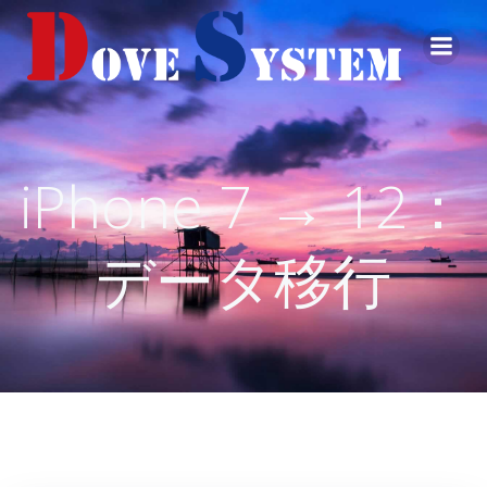
コ
ン
テ
ン
ツ
へ
ス
iPhone 7 → 12：
キ
ッ
プ
データ移行