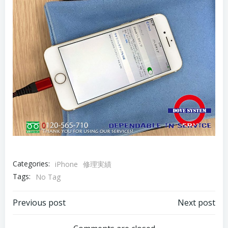
Categories:
iPhone
修理実績
Tags:
No Tag
Post
Post
Previous post
Next post