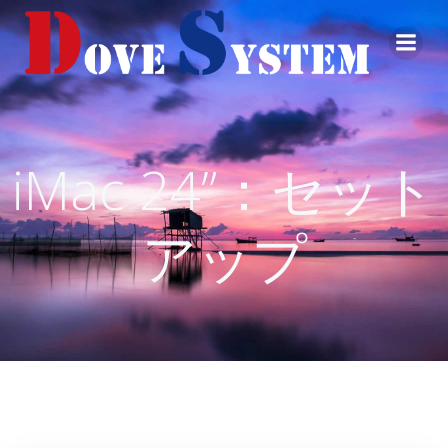
コ
ン
テ
ン
ツ
へ
ス
iMac 24”：セット
キ
ッ
プ
アップ