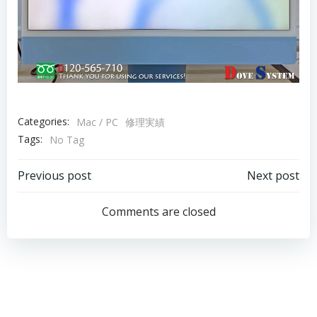
Categories:
Mac / PC
修理実績
Tags:
No Tag
Post
Post
Previous post
Next post
navigation
navigation
Comments are closed