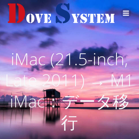
コ
ン
テ
ン
ツ
へ
ス
iMac (21.5-inch,
キ
ッ
プ
Late 2011) → M1
iMac：データ移
行