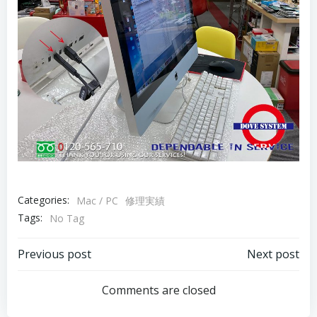
Categories:
Mac / PC
修理実績
Tags:
No Tag
Post
Post
Previous post
Next post
navigation
navigation
Comments are closed