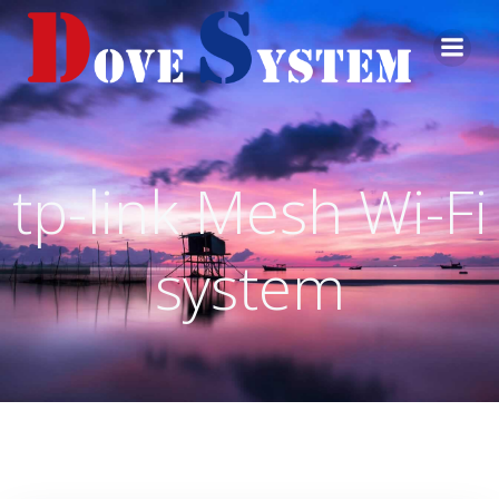
コ
ン
テ
ン
ツ
へ
ス
tp-link Mesh Wi-Fi
キ
ッ
プ
system