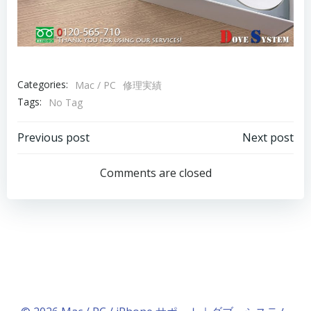
Categories:
Mac / PC
修理実績
Tags:
No Tag
Post
Post
Previous post
Next post
navigation
navigation
Comments are closed