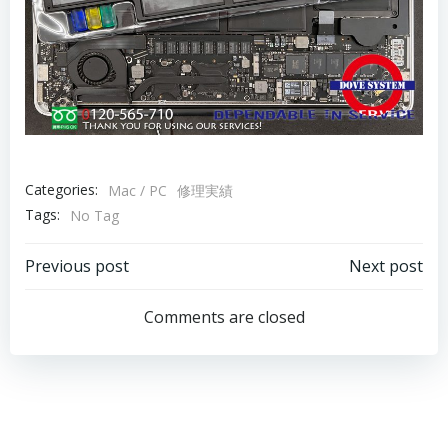
Categories:
Mac / PC
修理実績
Tags:
No Tag
Post
Post
Previous post
Next post
navigation
navigation
Comments are closed