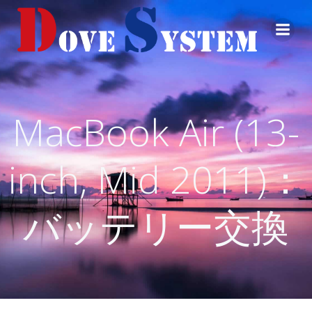
コ
ン
テ
ン
ツ
へ
ス
MacBook Air (13-
キ
ッ
プ
inch, Mid 2011)：
バッテリー交換