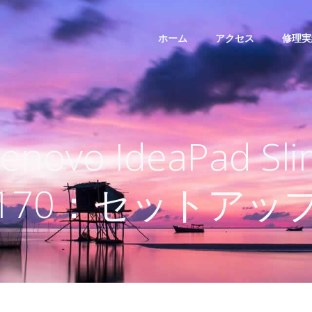
ホーム
アクセス
修理実
enovo IdeaPad Sl
170：セットアッ