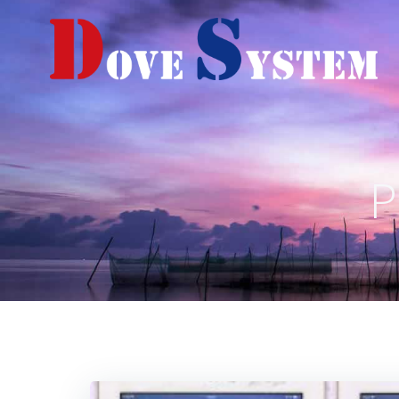
コ
ン
テ
ン
ツ
へ
ス
キ
P
ッ
プ