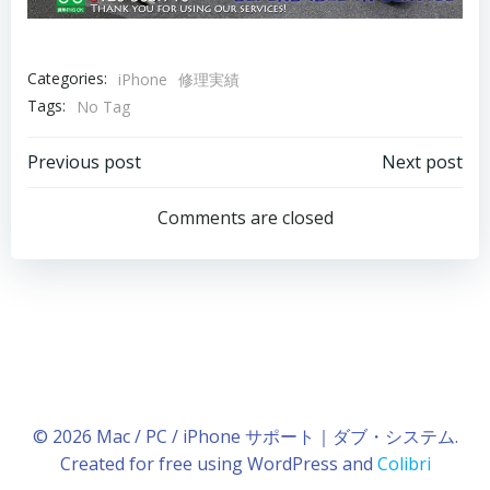
Categories:
iPhone
修理実績
Tags:
No Tag
Post
Post
Previous post
Next post
navigation
navigation
Comments are closed
© 2026 Mac / PC / iPhone サポート｜ダブ・システム.
Created for free using WordPress and
Colibri