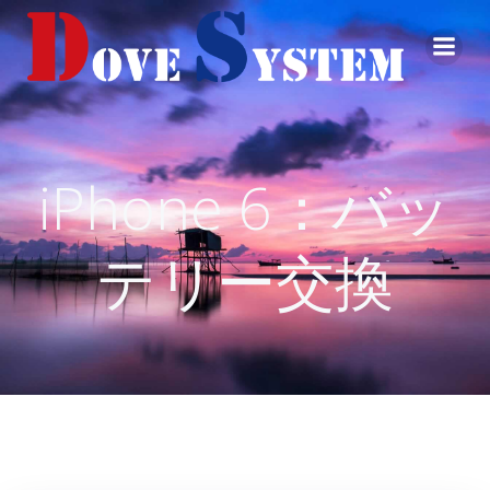
コ
ン
テ
ン
ツ
へ
ス
iPhone 6：バッ
キ
ッ
プ
テリー交換