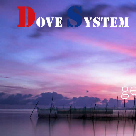
コ
ン
テ
ン
ツ
へ
ス
キ
ッ
プ
g