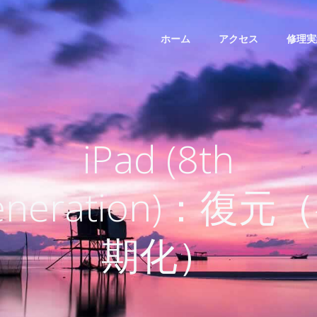
ホーム
アクセス
修理実
iPad (8th
eneration)：復元
期化）