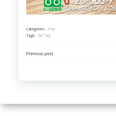
Categories:
iPad
Tags:
No Tag
Post
Previous post
navigation