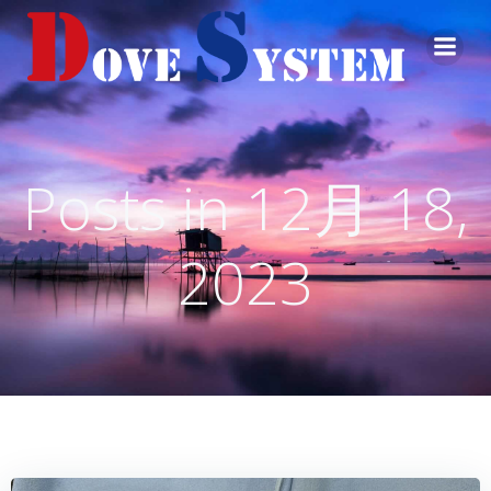
コ
ン
テ
ン
ツ
へ
ス
Posts in 12月 18,
キ
ッ
プ
2023